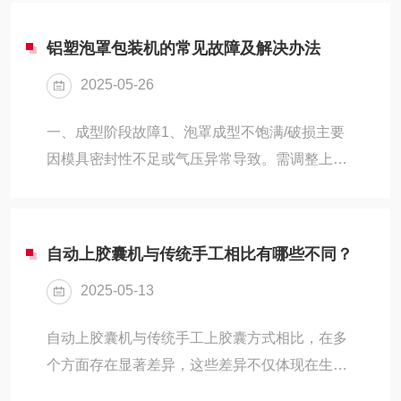
随着技术的进步，自动上胶囊机应运而生，它为
不均。通过调...
胶囊生产带来了诸多显著的优点，极大地提升了
铝塑泡罩包装机的常见故障及解决办法
生产效率和产品质量。一、高效生产自动上胶囊
2025-05-26
机的优点之一是其高效的生产能力。与手工胶囊
填充相比，自动上胶囊机能够在短时间内完成大
一、成型阶段故障‌1、泡罩成型不饱满/破损‌主要
量胶囊的填充工作。它通过自动化机械装置，实
因模具密封性不足或气压异常导致。需调整上下
现了胶囊的自动上料、填充和封口，减少了人工
模平行度，检查密封圈状态并更换损坏件，同时
操作的繁琐步骤和时间消耗。这种高效生产模式
优化压缩空气压力(0.6-0.8MPa)和吹气时长。若
不仅满足了大规模生...
PVC加热后出现收缩不均，应及时更换物料。‌
自动上胶囊机与传统手工相比有哪些不同？
2、PVC膜跑偏或单边松紧‌需校准模具安装位置
2025-05-13
确保与轨道中线对齐，调整轨道宽度至与膜宽匹
配，必要时增加冷却水流量防止PVC受热变形。
自动上胶囊机与传统手工上胶囊方式相比，在多
二、热封阶段故障‌1、热封不牢/网纹不清‌温度不
个方面存在显著差异，这些差异不仅体现在生产
足或压力不均时，需升高热封温度(通常120-
效率上，还涉及生产质量、成本控制、劳动强度
150℃)并调平上下膜接触...