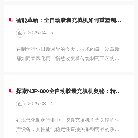
等多个关键因素。以下是自动上胶囊机与传统手
工上胶囊方式的主要不同点：一、生产效率自动
智能革新：全自动胶囊充填机如何重塑制药工艺
上胶囊机：通过机械自动化技术实现胶囊的快速
2025-04-15
填充和投放，能够在短时间内完成大量胶囊的上
料和填充工作。其生产速度远高于手工操作，大
在制药行业日新月异的今天，技术的每一次革新
大提高了生产效率，尤其适合大规模生产和高产
都如同春风化雨，悄然改变着传统制药工艺的面
量需求的制药企业。传统手工：传统手工上胶囊
貌。其中，全自动胶囊充填机的出现，无疑是这
依赖人工操作，速度较慢且容易受到操作人员熟
场变革中的一股强劲动力，它以智能化的姿态，
练程度的影响。手工...
重新定义了胶囊生产的每一个环节，领着制药工
探索NJP-800全自动胶囊充填机奥秘：精准填充，提升药品质量
艺向更高效、更精准、更灵活的方向迈进。1.效
2025-03-14
率跃升，产能翻倍传统胶囊充填过程往往依赖于
人工操作，不仅效率低下，而且容易受到人为因
在现代化制药行业中，胶囊充填机作为关键的生
素的影响，导致产品质量参差不齐。而全自动胶
产设备，其性能与稳定性直接关系到药品的质量
囊机的引入，che底改变了这一局面。它通过高