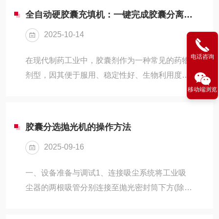
全自动硬胶囊充填机：一键完成胶囊分离、充填、锁合，降本提效
2025-10-14
电话咨询
在现代制药工业中，胶囊剂作为一种常见的药物
剂型，因其便于服用、稳定性好、生物利用度高
等优点，被广泛应用于各类药品的生产。然而，
移动端浏览
传统的胶囊充填工艺往往需要多道工序，不仅效
率低下，还容易出现人为误差，增加了生产成
胶囊分选抛光机的操作方法
本。为了应对这些挑战，全自动硬胶囊充填机应
2025-09-16
运而生。它通过一键操作，能够高效完成胶囊分
离、充填和锁合，显著降低了生产成本，提高了
一、设备准备与调试‌1、连接吸尘系统‌将工业吸
生产效率。一、传统胶囊充填工艺的痛点传统的
尘器的两根吸管分别连接至抛光密封筒下方(除
胶囊充填工艺通常包括胶囊分离、药粉充填和胶
尘)和去废器上方(去废)，确保密封性‌。‌2、参数设
囊锁合等多个步骤。这些步骤往往需要人工操作
置‌接通电源后，调整抛光机转速(通常为低速启