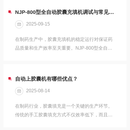
或半自动化设备，不仅...
动，逐步调至适宜值)‌。通过工业吸尘器调节板控
NJP-800型全自动胶囊充填机调试与常见充填问题解决
制去废风量，以少量带废壳胶囊试机，观察去废
2025-09-15
效果(负压过大易误吸合格胶囊，过小则去废不彻
底)‌。二、操作流程‌1、投料与抛光‌将待处理胶囊
在制药生产中，胶囊充填机的稳定运行对保证药
倒入料斗，通过旋转毛刷带动胶囊在筛网筒内滚
品质量和生产效率至关重要。NJP-800型全自动
动，实现物理抛光与除尘‌。抛光过程中，药粉及
胶囊充填机以其高效、自动化的特点，被广泛应
碎片通过筛网孔被吸入吸尘器回...
用于胶囊剂型药品的生产。然而，设备的调试和
运行过程中可能会遇到一些常见问题，影响生产
自动上胶囊机有哪些优点？
效率和产品质量。本文将详细介绍它的调试方法
2025-08-14
和常见充填问题的解决技巧，帮助操作人员更好
地使用和维护设备。一、设备调试：确保最佳运
在制药行业，胶囊填充是一个关键的生产环节。
行状态（一）机械部件调试胶囊输送系统：检查
传统的手工胶囊填充方式不仅效率低下，而且容
胶囊输送带的张紧度和运行是否平稳。如果输送
易受到人为因素的影响，导致产品质量不稳定。
带松动或运行不平稳，可能导致胶囊堵塞或分布