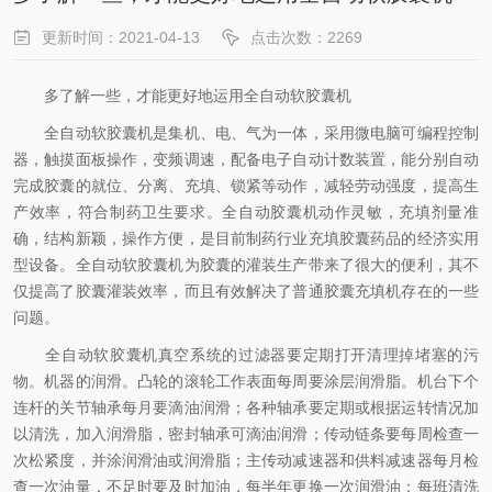
更新时间：2021-04-13
点击次数：2269
多了解一些，才能更好地运用全自动软胶囊机
全自动软胶囊机是集机、电、气为一体，采用微电脑可编程控制
器，触摸面板操作，变频调速，配备电子自动计数装置，能分别自动
完成胶囊的就位、分离、充填、锁紧等动作，减轻劳动强度，提高生
产效率，符合制药卫生要求。全自动胶囊机动作灵敏，充填剂量准
确，结构新颖，操作方便，是目前制药行业充填胶囊药品的经济实用
型设备。全自动软胶囊机为胶囊的灌装生产带来了很大的便利，其不
仅提高了胶囊灌装效率，而且有效解决了普通胶囊充填机存在的一些
问题。
全自动软胶囊机真空系统的过滤器要定期打开清理掉堵塞的污
物。机器的润滑。凸轮的滚轮工作表面每周要涂层润滑脂。机台下个
连杆的关节轴承每月要滴油润滑；各种轴承要定期或根据运转情况加
以清洗，加入润滑脂，密封轴承可滴油润滑；传动链条要每周检查一
次松紧度，并涂润滑油或润滑脂；主传动减速器和供料减速器每月检
查一次油量，不足时要及时加油，每半年更换一次润滑油；每班清洗