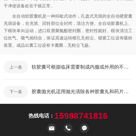
干净使设备处在干燥正常。
全自动软胶囊机是一种间歇式动作，孔盘式充填的全自动硬胶囊
充填设备，在充填、回转部位全封闭，清洁方便。全自动胶囊机上、
下模块单向运动，进口双唇聚氨酯密封圈，密封性能好。模块清洁工
位吹气、吸气相结合，保证高速运转模孔无粉尘。锁紧工位设有吸粉
装置。成品出囊工位设有卡囊圈，无粉尘飞扬。
软胶囊可根据临床需要制成内服或外用的不同品种
上一条
胶囊抛光机适用抛光清除各种胶囊丸和药片的表面粉末
下一条
15988741816
热线电话：