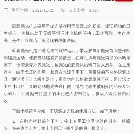
更新时间：2021-11-25
点击次数：1638
胶囊抛光机主要用于抛光洁净附于胶囊上的粉尘，保证药物的卫
生标准。本机借助于无级平滑调速电机的驱动，工作可靠，生产率
高，是生产胶囊药厂所必须的理想设备。
胶囊抛光机是经过毛刷的旋转运动，带动胶囊沿抛光筒管壁作圆
周螺旋运动，使胶囊顺螺旋弹簧前进，在与毛刷与抛光筒壁的不断摩
擦下，使胶囊壳外表抛光，被抛光的胶囊从出料口进入废斗。在去废
器中，由于负压的作用，胶囊在气流作用下，重量轻的不合格胶囊上
升，通过吸管进入吸尘器内，重量大的合格胶囊继续下落，通过活动
出料斗出料，及时达到抛光去废目的。抛光过程中被刷落的药粉及细
小碎片，经过抛光筒壁上的小孔进入密封筒后，被吸入吸尘器内回
收。
下面小编简单介绍一下胶囊抛光机的使用方法，如下所示：
1、在抛光密封筒的下方，接上专用工业吸尘器的其中一根吸
管；在去废器上方，接上专用工业吸尘器的另一根吸管。