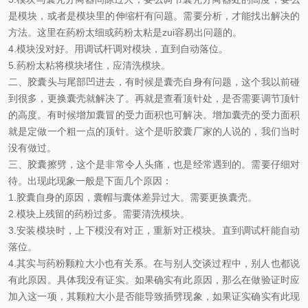
是模块，或者是模块里的伸缩杆有问题。需要分析，才能找出解决的
方法。这里在药粉太细或药粉太粘是zui容易出问题的。
4.模块没对好。用调试杆调对模块，直到自动落位。
5.药粉太粘将模块堵住，应清洗模块。
二、胶囊头与尾部凹进去，有时候是囊壳自身有问题，这个我以前碰
到很多，更换囊壳就解决了。再就是查看顶针处，是否需要调节顶针
的高度。有时候增加囊冒的受力面积也可解决。增加囊壳的受力面积
就是定做一个粗一点的顶针。这个是听胶囊厂家的人说的，我们当时
没有做过。
三、胶囊擦劈，这个是非常令人头痛，也是经常遇到的。需要仔细对
待。出现此现象一般是下面几个原因：
1.胶囊自身的原因，囊帽与囊体差异过大。需要更换囊壳。
2.模块上残留的药粉过多。需要清洗模块。
3.安装模块时，上下模没有对正，重新对正模块。直到调试杆能自动
落位。
4.其实与药粉颗粒大小也有关系。在与别人交谈过程中，别人也都说
有此原因。具体我没有证实。如果确实有此原因，那么在做验证时应
加入这一项，其颗粒大小是否能导致插劈现象，如果证实确实有此现