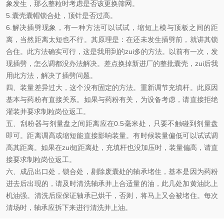
象发生，那么整粒时考虑是否该更换筛网。
5.囊壳囊帽锁合处，顶针是否过高。
6.解决插劈现象，有一种方法可以试试，缩短上模与顶板之间的距
离，当然距离太短也不行。其原理是：在还未发生插劈前，就讲其锁
合住。此方法确实可行，这是我用到的zui多的方法。以前有一次，发
现插劈，怎么调都没办法解决。差点换掉新进厂的整批囊壳，zui后我
用此方法，解决了插劈问题。
四、装量差异过大，这个没有固定的方法。重新调节充填杆。此原因
基本与药粉有直接关系。如果与药粉有关，为设备考虑，请直接拒绝
灌装并要求制粒岗位返工。
五、刮粉器与剂量盘之间距离应在0.5毫米处，只要不触碰到剂量盘
即可。距离调高或缩短能直接影响装量。有时候装量偏低可以试试调
高其距离。如果在zui短距离处，充填杆也没加压时，装量偏高，请直
接要求制粒岗位返工。
六、成品出口处，锁合处，剔除废囊处的轴承堵住，基本是因为药粉
进去后出现的，请及时清洗轴承并上合适量的油，此几处加黄油比上
机油强。清洗后应保证轴承已烘干，否则，将马上又会被堵住。每次
清场时，轴承应拆下来进行清洗并上油。