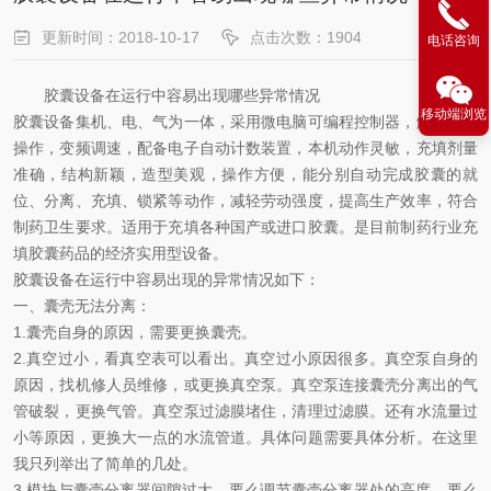
更新时间：2018-10-17
点击次数：1904
电话咨询
胶囊设备在运行中容易出现哪些异常情况
移动端浏览
胶囊设备集机、电、气为一体，采用微电脑可编程控制器，触摸面板
操作，变频调速，配备电子自动计数装置，本机动作灵敏，充填剂量
准确，结构新颖，造型美观，操作方便，能分别自动完成胶囊的就
位、分离、充填、锁紧等动作，减轻劳动强度，提高生产效率，符合
制药卫生要求。适用于充填各种国产或进口胶囊。是目前制药行业充
填胶囊药品的经济实用型设备。
胶囊设备在运行中容易出现的异常情况如下：
一、囊壳无法分离：
1.囊壳自身的原因，需要更换囊壳。
2.真空过小，看真空表可以看出。真空过小原因很多。真空泵自身的
原因，找机修人员维修，或更换真空泵。真空泵连接囊壳分离出的气
管破裂，更换气管。真空泵过滤膜堵住，清理过滤膜。还有水流量过
小等原因，更换大一点的水流管道。具体问题需要具体分析。在这里
我只列举出了简单的几处。
3.模块与囊壳分离器间隙过大，要么调节囊壳分离器处的高度，要么