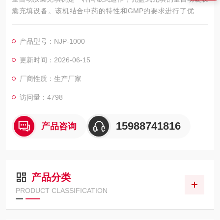
囊充填设备。该机结合中药的特性和GMP的要求进行了优化设
计，具有结构紧凑、机械小、噪音低、充填剂量准确、功能齐
全、运行平稳等特点，能同时完成播囊、分囊、充填、剧废、锁
产品型号：NJP-1000
紧、成品出料、模块清洗等动作，是药品、保健品等生产企业Z
理想的硬胶囊充填设备.
更新时间：2026-06-15
厂商性质：生产厂家
访问量：4798
15988741816
产品咨询
产品分类
PRODUCT CLASSIFICATION