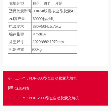
充填剂型
粉剂、微丸、片剂
适用胶囊型号
00#-5#胶囊/安全型胶囊A-E
zui高产量
60000粒/小时
电源要求
380V50Hz5.75kw
噪声指标
<75dBA
外型尺寸
1020*860*1970mm
机器净重
900kg
NJP-800型全自动胶囊充填机
上一个：
返回列表
NJP-2000型全自动胶囊充填机
下一个：