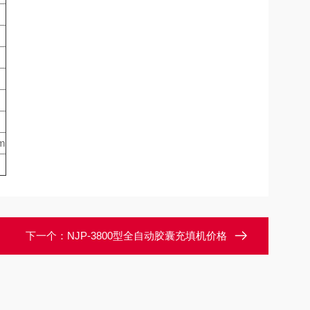
m
下一个：
NJP-3800型全自动胶囊充填机价格