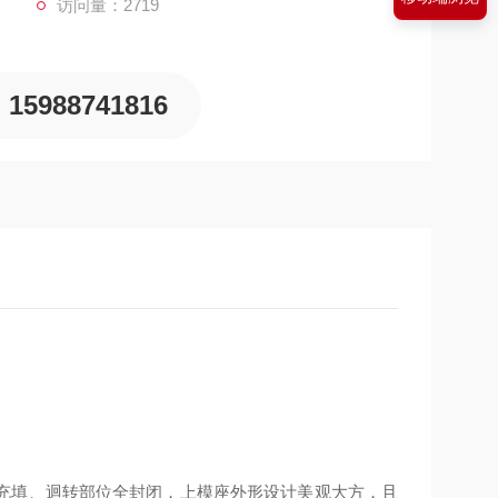
访问量：2719
15988741816
充填、迴转部位全封闭，上模座外形设计美观大方，且