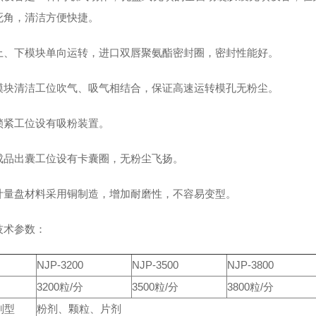
死角，清洁方便快捷。
上、下模块单向运转，进口双唇聚氨酯密封圈，密封性能好。
模块清洁工位吹气、吸气相结合，保证高速运转模孔无粉尘。
锁紧工位设有吸粉装置。
成品出囊工位设有卡囊圈，无粉尘飞扬。
计量盘材料采用铜制造，增加耐磨性，不容易变型。
技术参数：
NJP-3200
NJP-3500
NJP-3800
3200粒/分
3500粒/分
3800粒/分
剂型
粉剂、颗粒、片剂