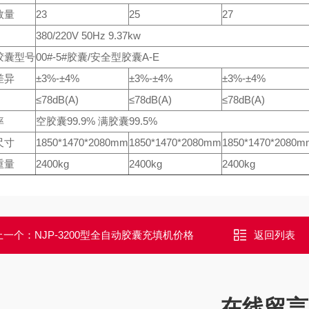
数量
23
25
27
380/220V 50Hz 9.37kw
胶囊型号
00#-5#胶囊/安全型胶囊A-E
差异
±3%-±4%
±3%-±4%
±3%-±4%
≤78dB(A)
≤78dB(A)
≤78dB(A)
率
空胶囊99.9% 满胶囊99.5%
尺寸
1850*1470*2080mm
1850*1470*2080mm
1850*1470*2080m
重量
2400kg
2400kg
2400kg
上一个：
NJP-3200型全自动胶囊充填机价格
返回列表
在线留言