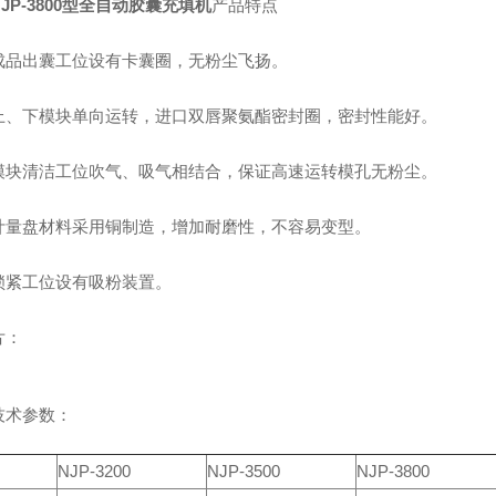
JP-3800型全自动胶囊充填机
产品特点
成品出囊工位设有卡囊圈，无粉尘飞扬。
上、下模块单向运转，进口双唇聚氨酯密封圈，密封性能好。
模块清洁工位吹气、吸气相结合，保证高速运转模孔无粉尘。
计量盘材料采用铜制造，增加耐磨性，不容易变型。
锁紧工位设有吸粉装置。
片：
技术参数：
NJP-3200
NJP-3500
NJP-3800