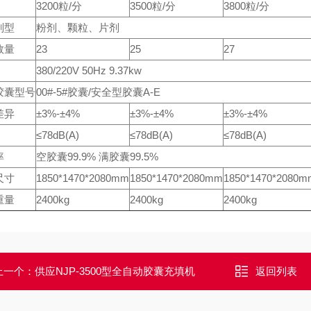
3200粒/分
3500粒/分
3800粒/分
剂型
粉剂、颗粒、片剂
数量
23
25
27
380/220V 50Hz 9.37kw
胶囊型号
00#-5#胶囊/安全型胶囊A-E
差异
±3%-±4%
±3%-±4%
±3%-±4%
≤78dB(A)
≤78dB(A)
≤78dB(A)
率
空胶囊99.9% 满胶囊99.5%
尺寸
1850*1470*2080mm
1850*1470*2080mm
1850*1470*2080m
重量
2400kg
2400kg
2400kg
上一个：
供应NJP-3500型全自动胶囊充填机
返回列表